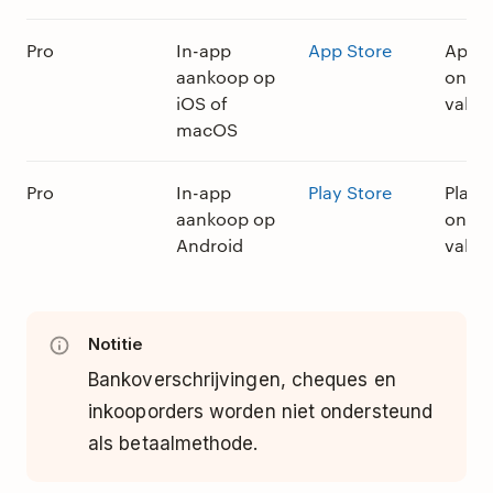
Pro
In-app
App Store
App S
aankoop op
onde
iOS of
valut
macOS
Pro
In-app
Play Store
Play 
aankoop op
onde
Android
valut
Notitie
Bankoverschrijvingen, cheques en
inkooporders worden niet ondersteund
als betaalmethode.