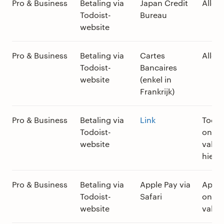
Pro & Business
Betaling via
Japan Credit
Alle v
Todoist-
Bureau
website
Pro & Business
Betaling via
Cartes
Alle v
Todoist-
Bancaires
website
(enkel in
Frankrijk)
Pro & Business
Betaling via
Link
Todoi
Todoist-
onde
website
valuta
hiero
Pro & Business
Betaling via
Apple Pay via
App S
Todoist-
Safari
onde
website
valut