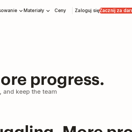
sowanie
Materiały
Ceny
Zaloguj się
Zacznij za da
More progress.
es, and keep the team
uggling. More pr