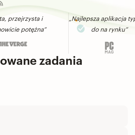
jrzysta i
„Najlepsza aplikacja typu to-
 potężna”
do na rynku”
dkowane zadania