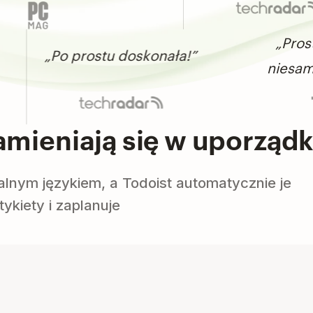
„Prosta, prze
„Po prostu doskonała!”
niesamowicie
amieniają się w uporzą
alnym językiem, a Todoist automatycznie je
ykiety i zaplanuje