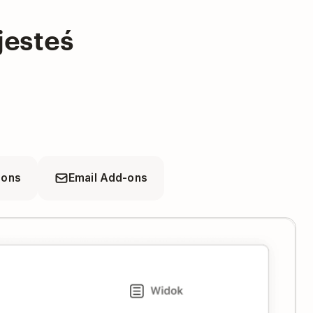
jesteś
ions
Email Add-ons