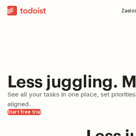
Zasto
Less juggling. 
See all your tasks in one place, set prioriti
aligned.
Start free trial
Less j