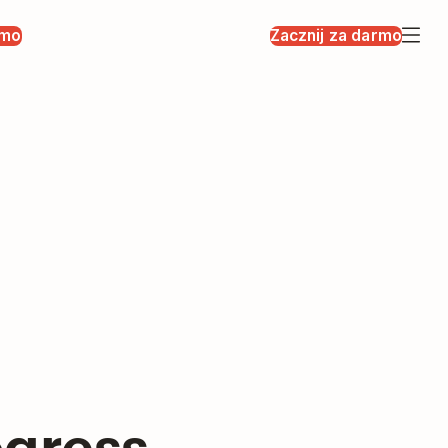
rmo
Zacznij za darmo
ogress.