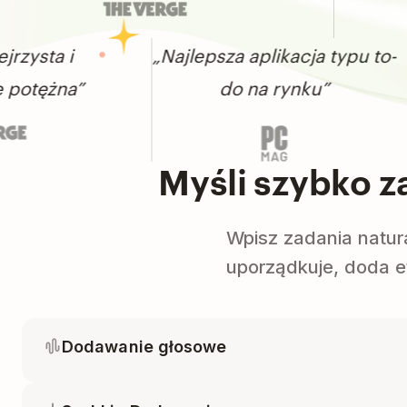
a i
„Najlepsza aplikacja typu to-
na”
do na rynku”
Myśli szybko z
Wpisz zadania natur
uporządkuje, doda et
Dodawanie głosowe