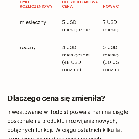
CYKL
DOTYCHCZASOWA
ROZLICZENIOWY
CENA
NOWA CENA
miesięczny
5 USD
7 USD
miesięcznie
miesięcznie
roczny
4 USD
5 USD
miesięcznie
miesięcznie
(48 USD
(60 USD
rocznie)
rocznie)
Dlaczego cena się zmieniła?
Inwestowanie w Todoist pozwala nam na ciągłe
doskonalenie produktu i rozwijanie nowych,
potężnych funkcji. W ciągu ostatnich kilku lat
skupiliśmy się na dodawaniu nowych