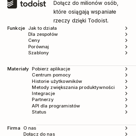
Dołącz do milionów osób,
które osiągają wspaniałe
Powyższe ceny odzwierciedlają stawki
rzeczy dzięki Todoist.
globalne. W wybranych krajach, takich
Funkcje
Jak to działa
jak Brazylia, Meksyk, Indie, Turcja,
Dla zespołów
Polska, Republika Południowej Afryki,
Ceny
Porównaj
Japonia i Czechy, stosujemy również
Szablony
ceny lokalne. Ceny lokalne
wprowadzane są stopniowo, dlatego
Materiały
Pobierz aplikacje
w tych regionach mogą się one różnić
Centrum pomocy
Historie użytkowników
od cen globalnych.
Metody zwiększania produktywności
Integracje
Partnerzy
API dla programistów
Status
Firma
O nas
Dołącz do nas