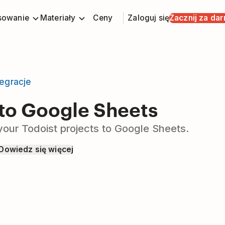
sowanie
Materiały
Ceny
Zaloguj się
Zacznij za da
tegracje
 to Google Sheets
your Todoist projects to Google Sheets.
Dowiedz się więcej