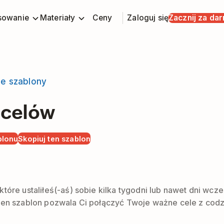
sowanie
Materiały
Ceny
Zaloguj się
Zacznij za da
ie szablony
 celów
blonu
Skopiuj ten szablon
 które ustaliłeś(-aś) sobie kilka tygodni lub nawet dni 
 Ten szablon pozwala Ci połączyć Twoje ważne cele z cod