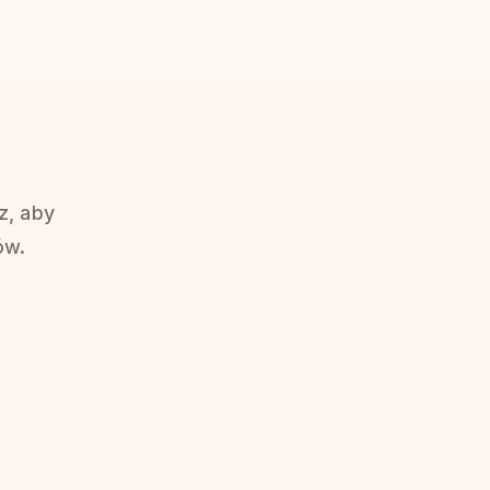
z, aby
ów.