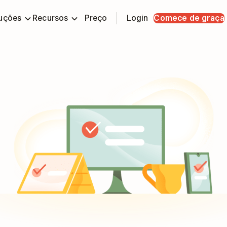
uções
Recursos
Preço
Login
Comece de graça