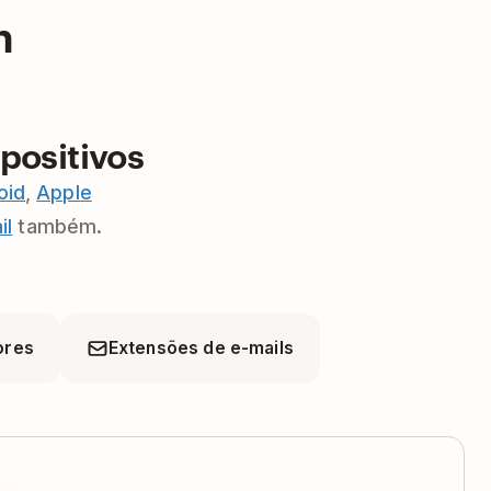
h
positivos
oid
,
Apple
il
também.
ores
Extensões de e-mails