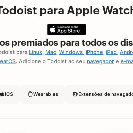
Todoist para Apple Watc
vos premiados para todos os dis
odoist para
Linux
,
Mac
,
Windows
,
iPhone
,
iPad
,
Andr
earOS
. Adicione o Todoist ao seu
navegador
e
e-ma
iOS
Wearables
Extensões de navegad