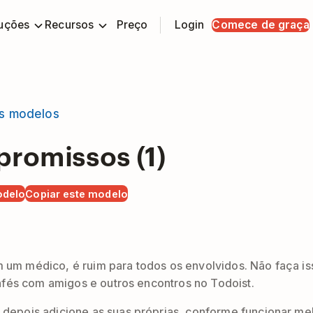
uções
Recursos
Preço
Login
Comece de graça
s modelos
romissos (1)
odelo
Copiar este modelo
um médico, é ruim para todos os envolvidos. Não faça i
afés com amigos e outros encontros no Todoist.
pois adicione as suas próprias, conforme funcionar melh