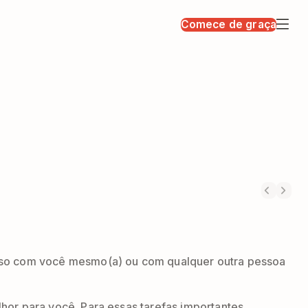
Comece de graça
sso com você mesmo(a) ou com qualquer outra pessoa
or para você. Para essas tarefas importantes,