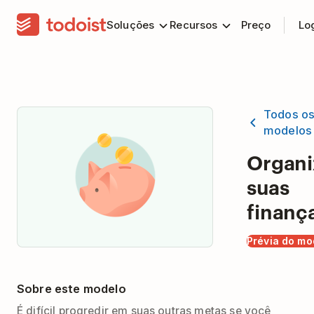
Soluções
Recursos
Preço
Lo
Todos o
modelos
Organi
suas
finanç
Prévia do mo
Sobre este modelo
É difícil progredir em suas outras metas se você