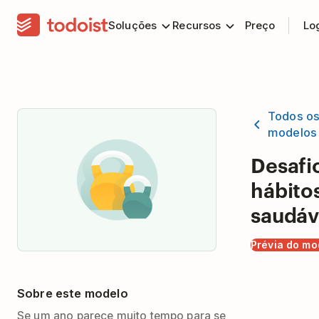
Soluções
Recursos
Preço
Lo
Todos o
modelos
Desafi
hábito
saudáv
Prévia do mo
Sobre este modelo
Se um ano parece muito tempo para se