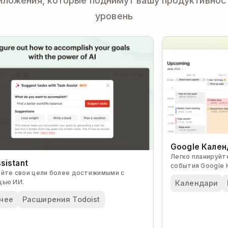
иложения, которые поднимут вашу продуктивност
уровень
Google Кален
Легко планируйт
sistant
события Google К
йте свои цели более достижимыми с
одном инструме
ью ИИ.
Календари
чее
Расширения Todoist