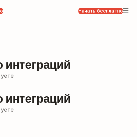
но
Начать бесплатно
 интеграций
зуете
 интеграций
зуете