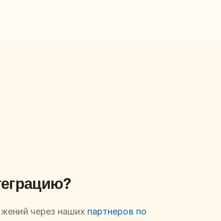
теграцию?
ожений через наших
партнеров по