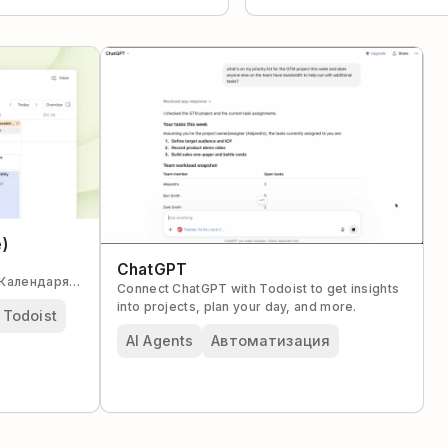
)
ChatGPT
Календаря и
Connect ChatGPT with Todoist to get insights
менте.
into projects, plan your day, and more.
Todoist
AI Agents
Автоматизация