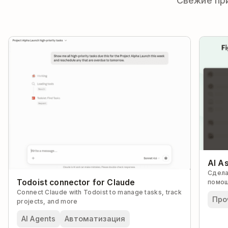
Свежие пр
AI As
Сдела
Todoist connector for Claude
помощ
Connect Claude with Todoist to manage tasks, track
Про
projects, and more
AI Agents
Автоматизация