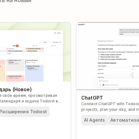
ь на новый
дарь (Новое)
е свое время, просматривая
ChatGPT
алендаря и задачи Todoist в
Connect ChatGPT with Todoist 
нте.
projects, plan your day, and 
Расширения Todoist
AI Agents
Автоматиза