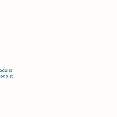
odoist
Todoist