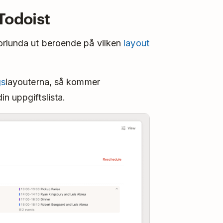
Todoist
orlunda ut beroende på vilken
layout
gs
layouterna, så kommer
n uppgiftslista.