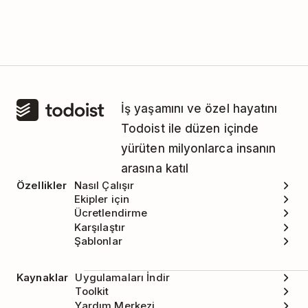
Hayır. Todoist yalnızca evrensel kod kullanan
(Unicode) emojileri desteklemektedir. Sadece
Unicode'u desteklememizin iki farklı sebebi var:
Unicode tüm platformlarda
desteklenmektedir.
İş yaşamını ve özel hayatını
Tüm platformlar, Evrensel Kod emojiler için
Todoist ile düzen içinde
benzersiz özellikler sunar. Örneğin:
yürüten milyonlarca insanın
arasına katıl
Klavye desteği
Özellikler
Nasıl Çalışır
Ekipler için
Mevcut emojileri görsel olarak
Ücretlendirme
tarayabilme
Karşılaştır
Şablonlar
Yerelleştirilmiş emoji isimleri
Kaynaklar
Uygulamaları İndir
Toolkit
Yardım Merkezi