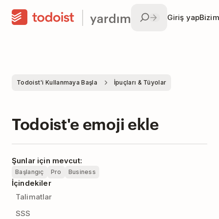
yardım
Giriş yap
Bizim
Todoist'i Kullanmaya Başla
İpuçları & Tüyolar
Todoist'e emoji ekle
Şunlar için mevcut:
Başlangıç
Pro
Business
İçindekiler
Talimatlar
SSS