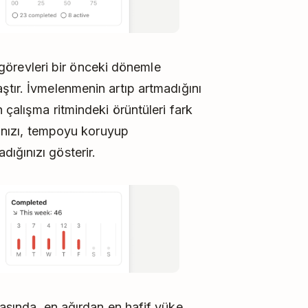
revleri bir önceki dönemle
ştır. İvmelenmenin artıp artmadığını
 çalışma ritmindeki örüntüleri fark
ığınızı, tempoyu koruyup
ığınızı gösterir.
rasında, en ağırdan en hafif yüke