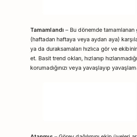
Tamamlandı
– Bu dönemde tamamlanan gö
(haftadan haftaya veya aydan aya) karşıla
ya da duraksamaları hızlıca gör ve ekibinin
et. Basit trend okları, hızlanıp hızlanmad
korumadığınızı veya yavaşlayıp yavaşlamad
Atanmış
– Görev dağılımını ekip üyeleri a