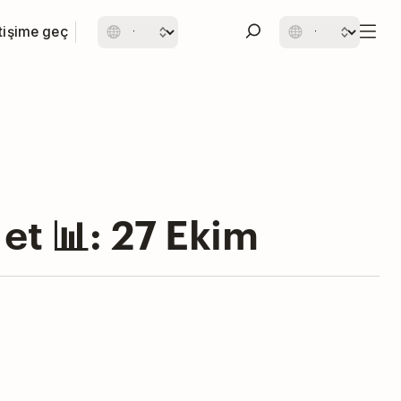
etişime geç
 et 📊: 27 Ekim