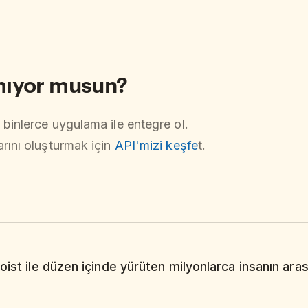
mıyor musun?
 binlerce uygulama ile entegre ol.
arını oluşturmak için
API'mizi keşfe
t.
oist ile düzen içinde yürüten milyonlarca insanın arası