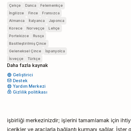
Çekçe
Danca
Felemenkçe
İngilizce
Fince
Fransızca
Almanca
İtalyanca
Japonca
Korece
Norveççe
Lehçe
Portekizce
Rusça
Basitleştirilmiş Çince
Geleneksel Çince
İspanyolca
İsveççe
Türkçe
Daha fazla kaynak
Geliştirici
Destek
Yardım Merkezi
Gizlilik politikası
işbirliği merkezinizdir; işlerini tamamlamak için iht
içerikler ve araçlarla bağlantı kurmanı sağlar. İster