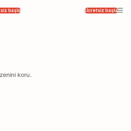
siz başla
Ücretsiz başla
zenini koru.