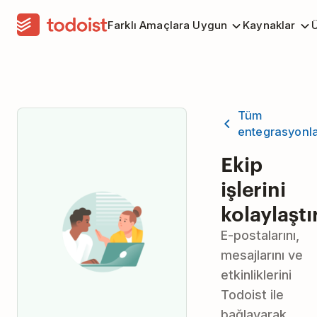
Farklı Amaçlara Uygun
Kaynaklar
Ü
Tüm
entegrasyonl
Ekip
işlerini
kolaylaştı
E-postalarını,
mesajlarını ve
etkinliklerini
Todoist ile
bağlayarak