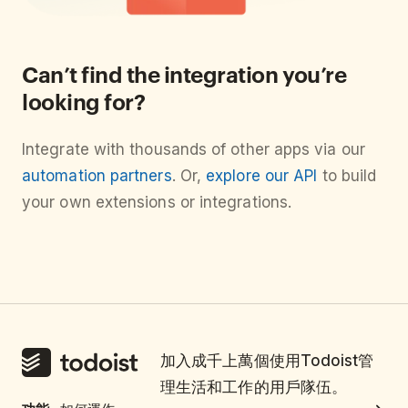
Can’t find the integration you’re
looking for?
Integrate with thousands of other apps via our
automation partners
. Or,
explore our API
to build
your own extensions or integrations.
加入成千上萬個使用Todoist管
理生活和工作的用戶隊伍。