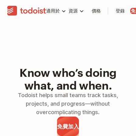
適用於
資源
價格
登錄
免
Know who’s doing
what, and when.
Todoist helps small teams track tasks,
projects, and progress—without
overcomplicating things.
免費加入