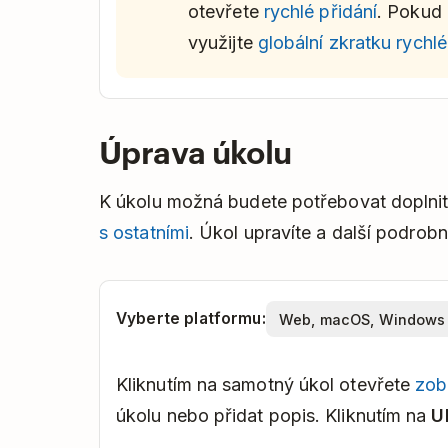
otevřete
rychlé přidání
. Pokud 
využijte
globální zkratku rychl
Úprava úkolu
K úkolu možná budete potřebovat doplni
s ostatními
. Úkol upravíte a další podrob
Vyberte platformu:
Kliknutím na samotný úkol otevřete
zob
úkolu nebo přidat popis. Kliknutím na
U