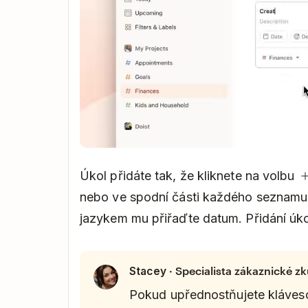
Úkol přidáte tak, že kliknete na volbu
nebo ve spodní části každého seznamu.
jazykem mu přiřaďte datum. Přidání úko
· Specialista zákaznické z
Stacey
Pokud upřednostňujete kláveso