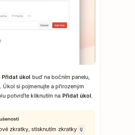
Přidat úkol
buď na bočním panelu,
 Úkol si pojmenujte a přirozeným
lu potvrďte kliknutím na
Přidat úkol
.
kušenosti
vé zkratky, stisknutím zkratky
Q