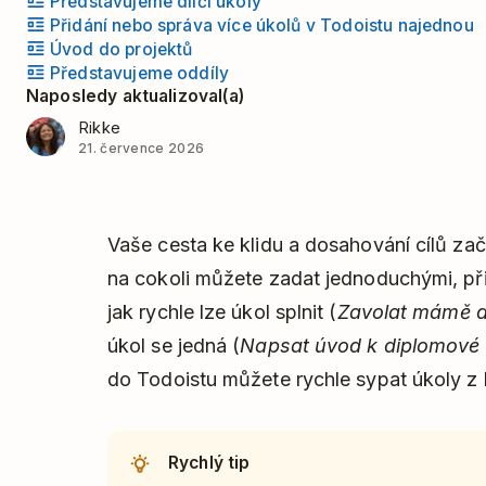
Představujeme dílčí úkoly
Přidání nebo správa více úkolů v Todoistu najednou
Úvod do projektů
Představujeme oddíly
Naposledy aktualizoval(a)
Rikke
21. července 2026
Vaše cesta ke klidu a dosahování cílů za
na cokoli můžete zadat jednoduchými, př
jak rychle lze úkol splnit (
Zavolat mámě 
úkol se jedná (
Napsat úvod k diplomové 
do Todoistu můžete rychle sypat úkoly z 
Rychlý tip