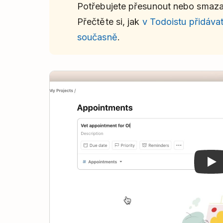
Potřebujete přesunout nebo smaza
Přečtěte si, jak
v Todoistu přidáva
současně
.
Play