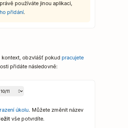
právě používáte jinou aplikaci,
ého přidání
.
t kontext, obzvlášť pokud
pracujete
nosti přidáte následovně:
razení úkolu
. Můžete změnit název
ložit
vše potvrdíte.