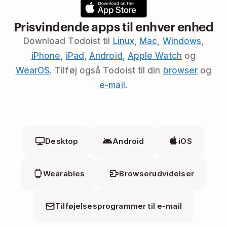
Prisvindende apps til enhver enhed
Download Todoist til
Linux
,
Mac
,
Windows
,
iPhone
,
iPad
,
Android
,
Apple Watch
og
WearOS
. Tilføj også Todoist til din
browser
og
e-mail
.
Desktop
Android
iOS
Wearables
Browserudvidelser
Tilføjelsesprogrammer til e-mail