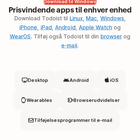
Download til Windows
Prisvindende apps til enhver enhed
Download Todoist til
Linux
,
Mac
,
Windows
,
iPhone
,
iPad
,
Android
,
Apple Watch
og
WearOS
. Tilføj også Todoist til din
browser
og
e-mail
.
Desktop
Android
iOS
Wearables
Browserudvidelser
Tilføjelsesprogrammer til e-mail