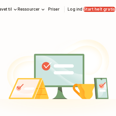
vet til
Ressourcer
Priser
Log ind
Start helt gratis