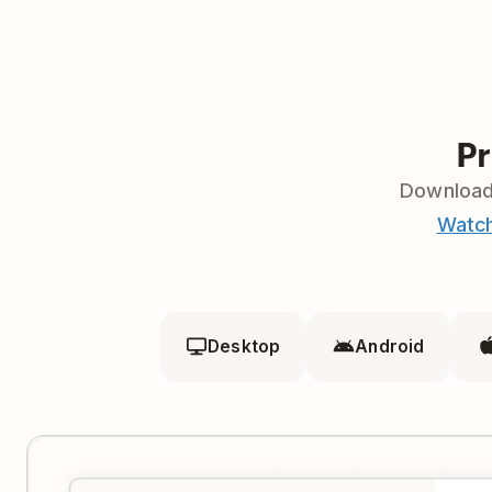
Pr
Download 
Watc
Desktop
Android