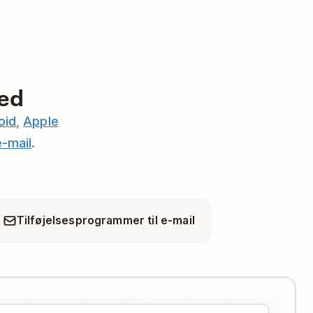
hed
oid
,
Apple
e-mail
.
Tilføjelsesprogrammer til e-mail