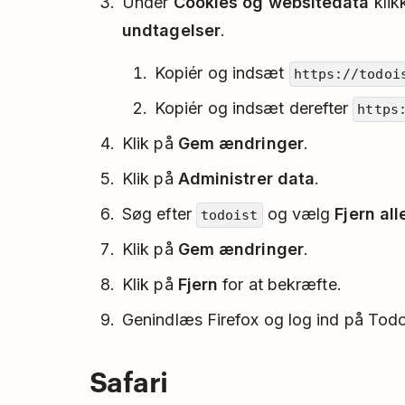
Under
Cookies og websitedata
klik
undtagelser
.
Kopiér og indsæt
https://todoi
Kopiér og indsæt derefter
https
Klik på
Gem ændringer
.
Klik på
Administrer data
.
Søg efter
og vælg
Fjern all
todoist
Klik på
Gem ændringer
.
Klik på
Fjern
for at bekræfte.
Genindlæs Firefox og log ind på Todo
Safari