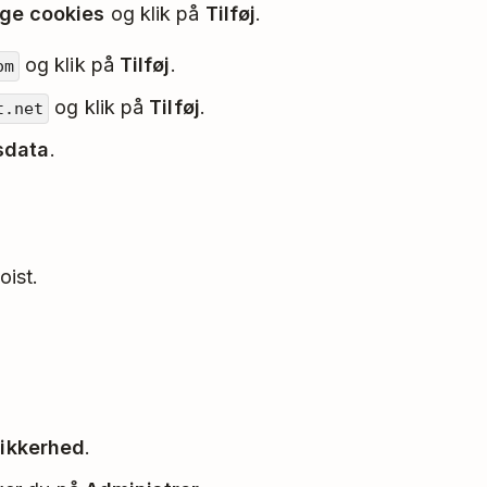
uge cookies
og klik på
Tilføj
.
og klik på
Tilføj
.
om
og klik på
Tilføj
.
t.net
sdata
.
ist.
Sikkerhed
.