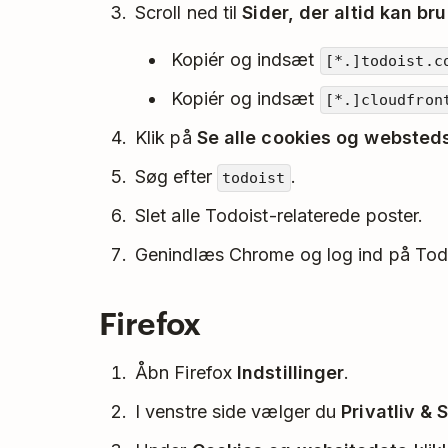
Scroll ned til
Sider, der altid kan br
Kopiér og indsæt
[*.]todoist.c
Kopiér og indsæt
[*.]cloudfron
Klik på
Se alle cookies og websted
Søg efter
.
todoist
Slet alle Todoist-relaterede poster.
Genindlæs Chrome og log ind på Todo
Firefox
Åbn Firefox
Indstillinger
.
I venstre side vælger du
Privatliv & 