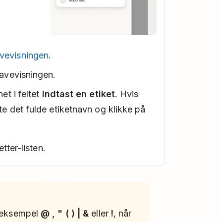
vevisningen
.
gavevisningen.
et i feltet
Indtast en etiket
. Hvis
ste det fulde etiketnavn og klikke på
tter-listen.
r eksempel
@ , " ( ) | &
eller
!
, når