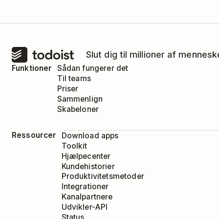
Slut dig til millioner af mennes
Funktioner
Sådan fungerer det
Til teams
Priser
Sammenlign
Skabeloner
Ressourcer
Download apps
Toolkit
Hjælpecenter
Kundehistorier
Produktivitetsmetoder
Integrationer
Kanalpartnere
Udvikler-API
Status