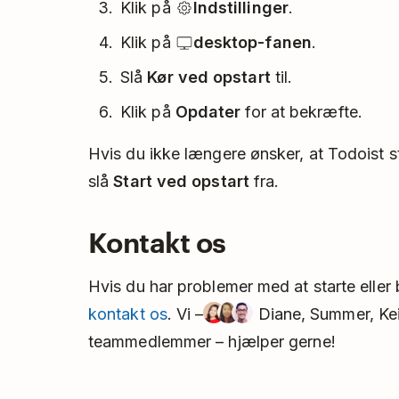
Klik på
Indstillinger
.
Klik på
desktop-fanen
.
Slå
Kør ved opstart
til.
Klik på
Opdater
for at bekræfte.
Hvis du ikke længere ønsker, at Todoist st
slå
Start ved opstart
fra.
Kontakt os
Hvis du har problemer med at starte elle
kontakt os
. Vi –
Diane, Summer, Keit
teammedlemmer – hjælper gerne!