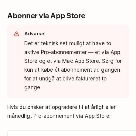
Nej, desværre ikke. Hver konto skal have sit
til, hvordan du anmoder om en refundering
her
.
Abonner via App Store
eget Pro-abonnement.
Advarsel
Det er teknisk set muligt at have to
aktive Pro-abonnementer — et via App
Store og et via Mac App Store. Sørg for
kun at købe ét abonnement ad gangen
for at undgå at blive faktureret to
gange.
Hvis du ønsker at opgradere til et årligt eller
månedligt Pro-abonnement via App Store: