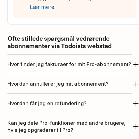
Lær mere
.
Ofte stillede spørgsmål vedrørende
abonnementer via Todoists websted
Hvor finder jeg fakturaer for mit Pro-abonnement?
Du kan finde og downloade fakturaer for dit Pro-
Hvordan annullerer jeg mit abonnement?
abonnement via en browser ved at følge
disse
instrukser
.
Du kan annullere dit Pro-abonnement ved at
Hvordan får jeg en refundering?
følge
disse instrukser
.
Hvis du har et årligt abonnement, er du
Kan jeg dele Pro-funktioner med andre brugere,
berettiget til en refundering inden for 30 dage af
hvis jeg opgraderer til Pro?
dit køb eller din fornyelse. Du finder instruktioner