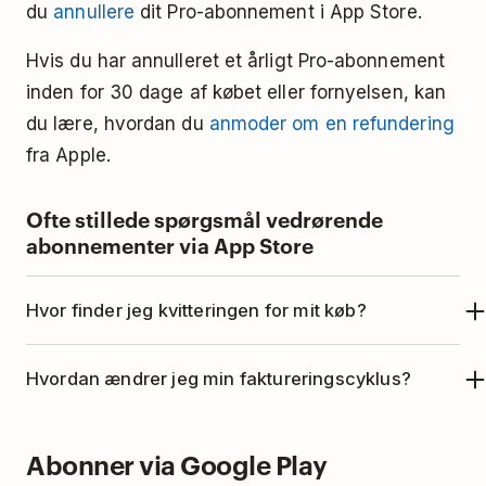
du
annullere
dit Pro-abonnement i App Store.
Hvis du har annulleret et årligt Pro-abonnement
inden for 30 dage af købet eller fornyelsen, kan
du lære, hvordan du
anmoder om en refundering
fra Apple.
Ofte stillede spørgsmål vedrørende
abonnementer via App Store
Hvor finder jeg kvitteringen for mit køb?
Download en kvittering for App Store-køb ved at
Hvordan ændrer jeg min faktureringscyklus?
følge
Apples instruktioner
.
For at ændre din faktureringscyklus via App
Abonner via Google Play
Store, skal du følge
Apples instrukser
.