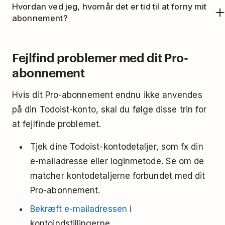
Hvordan ved jeg, hvornår det er tid til at forny mit
instruktioner
.
abonnement?
Du vil modtage en automatisk e-mail-
Fejlfind problemer med dit Pro-
påmindelse, når dit abonnement er ved at skulle
abonnement
fornyes.
Hvis dit Pro-abonnement endnu ikke anvendes
på din Todoist-konto, skal du følge disse trin for
at fejlfinde problemet.
Tjek dine Todoist-kontodetaljer, som fx din
e-mailadresse eller loginmetode. Se om de
matcher kontodetaljerne forbundet med dit
Pro-abonnement.
Bekræft e-mailadressen
i
kontoindstillingerne.