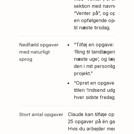
sektion med navnet
“Venter på”, og opret
en opfølgende opgave
til næste tirsdag.
Nedfæld opgaver
“Tilføj en opgave:
med naturligt
‘Ring til tandlægen i
sprog
næste uge’, og læg
den i mit personlige
projekt.”
“Opret en opgave med
titlen ‘Indsend udgifter’
hver sidste fredag.”
Stort antal opgaver
Claude kan tilføje op til
25 opgaver på én gang.
Hvis du arbejder med en