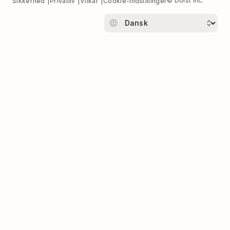
© Doist Inc.
Sikkerhed
Privatliv
Vilkår
Cookie-indstillinger