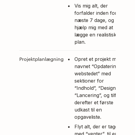
Vis mig alt, der
forfalder inden for de
næste 7 dage, og
hjælp mig med at
lægge en realistisk
plan.
Projektplanlægning
Opret et projekt med
navnet “Opdatering af
webstedet” med
sektioner for
“Indhold”, “Design” og
“Lancering”, og tilføj
derefter et første
udkast til en
opgaveliste.
Flyt alt, der er tagget
med “venter”, til en