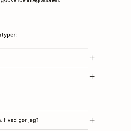
t godkende integrationen.
mtyper:
 du blot konfigurere integrationen
ver dig mulighed for at få vist dine
er vist på din tilpassede skærm,
 af din DAKboard-konto.
. Hvad gør jeg?