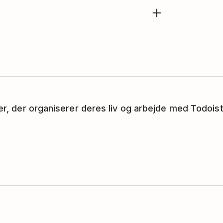
oard.
Kontakt DAKboards support-
croll ned til
Todo
og klik på
odoist sammen med DAKboard, kan
enstre side af din DAKboard-konto.
re for Todoist-feltet.
ker, der organiserer deres liv og arbejde med Todoist
en.