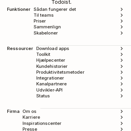
Todoist.
integrationen.
Funktioner
Sådan fungerer det
Til teams
Priser
Sammenlign
Skabeloner
Ressourcer
Download apps
Toolkit
Hjælpecenter
Kundehistorier
Produktivitetsmetoder
Integrationer
Kanalpartnere
Udvikler-API
Status
Firma
Om os
Karriere
Inspirationscenter
Presse