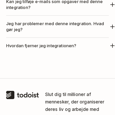
Kan jeg tilføje e-mails som opgaver med denne
integration?
Nej. Men hvis du er på et
Pro-
eller
Business-
Jeg har problemer med denne integration. Hvad
abonnement
, kan du
videresende e-mails til
gør jeg?
Todoist
.
Denne integration administreres af Mailbird.
Hvordan fjerner jeg integrationen?
Kontakt Mailbirds support-team
for hjælp.
Hvis du ikke længere ønsker at bruge Todoist
sammen med Mailbird, kan du fjerne
integrationen således:
Klik på
ikonet med tre prikker
nederst til
venstre i Mailbird.
Slut dig til millioner af
Søg efter
Todoist
.
mennesker, der organiserer
deres liv og arbejde med
Klik på afkrydsningsfeltet for at deaktivere