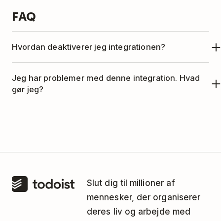
FAQ
Hvordan deaktiverer jeg integrationen?
Åbn fanen
Integrationer
.
Jeg har problemer med denne integration. Hvad
Klik på
X
-ikonet ud for Mailbutler-
gør jeg?
integrationen.
Denne integration administreres af Mailbutler.
Klik på
OK
for at bekræfte.
Kontakt venligst Mailbutlers support-team på
support@mailbutler.io for hjælp.
Slut dig til millioner af
mennesker, der organiserer
deres liv og arbejde med