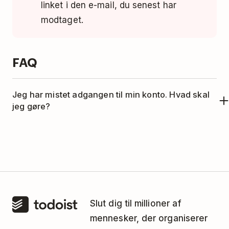
linket i den e-mail, du senest har
modtaget.
FAQ
Jeg har mistet adgangen til min konto. Hvad skal
jeg gøre?
Kontakt os
. Sørg for at kontakte os med den e-
mailadresse, du skal have bekræftet.
Slut dig til millioner af
mennesker, der organiserer