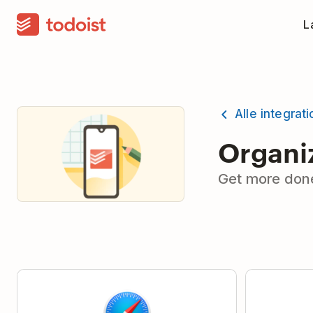
La
Alle integrat
Organiz
Get more done 