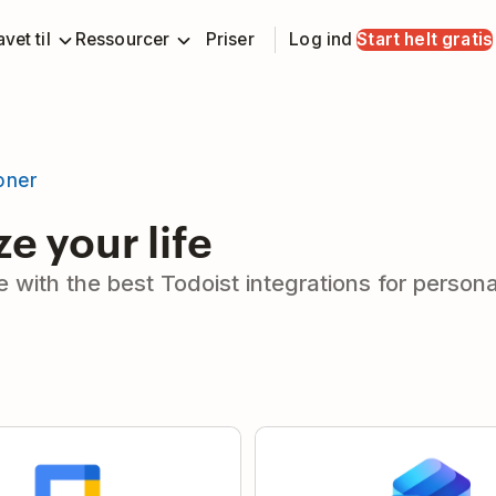
vet til
Ressourcer
Priser
Log ind
Start helt gratis
ioner
e your life
with the best Todoist integrations for personal