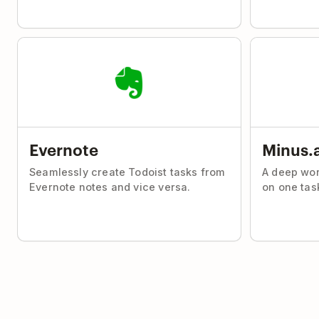
Evernote
Minus.
Seamlessly create Todoist tasks from
A deep wor
Evernote notes and vice versa.
on one task