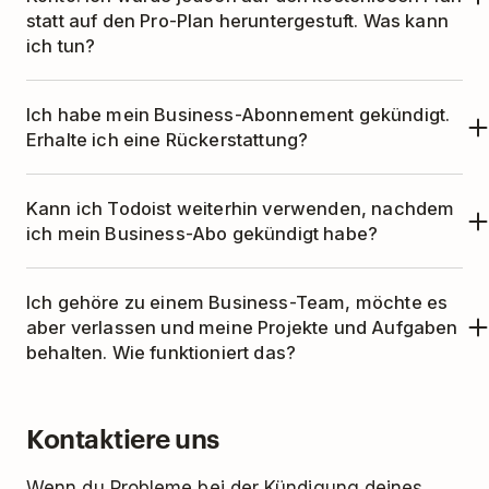
statt auf den Pro-Plan heruntergestuft. Was kann
ich tun?
Bitte
kontaktiere uns
, damit wir dies überprüfen
Ich habe mein Business-Abonnement gekündigt.
und dir gegebenenfalls deine Pro-Zeit zuweisen
Erhalte ich eine Rückerstattung?
können.
Wenn du dein Business-Abo innerhalb von 30
Kann ich Todoist weiterhin verwenden, nachdem
Tagen nach dem Kauf gekündigt hast,
ich mein Business-Abo gekündigt habe?
kontaktiere uns
, um eine Rückerstattung zu
Ja, natürlich! Dein Team wird zurückgestuft,
erhalten.
Ich gehöre zu einem Business-Team, möchte es
aber alle deine Projekte und Aufgaben sind
aber verlassen und meine Projekte und Aufgaben
weiterhin verfügbar.
behalten. Wie funktioniert das?
Bitte folge den nachstehenden Anweisungen,
Kontaktiere uns
um ein Business-Team zu verlassen. Wenn du
das Team verlassen hast, kannst du dein
Wenn du Probleme bei der Kündigung deines