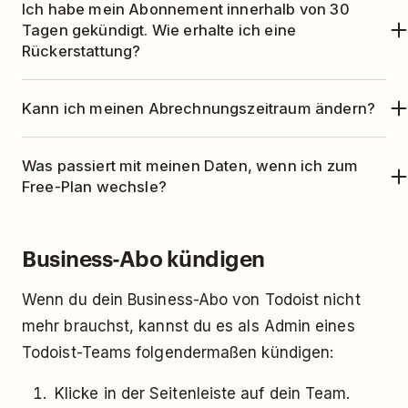
Ich habe mein Abonnement innerhalb von 30
verwenden, bis dein Abonnement abgelaufen ist.
zu bestätigen.
Tagen gekündigt. Wie erhalte ich eine
Danach wird dein Konto automatisch auf den
Rückerstattung?
Free-Plan zurückgestuft.
Bitte lies unseren
Artikel über Rückerstattungen
,
Kann ich meinen Abrechnungszeitraum ändern?
um zu erfahren, wie du – je nach Plattform – eine
Rückerstattung erhältst.
Wenn du ein Upgrade über unsere Website, den
Was passiert mit meinen Daten, wenn ich zum
App Store, den Mac App Store oder Google Play
Free-Plan wechsle?
vorgenommen hast, kannst du deinen
Auch nach der Zurückstufung auf den
Abrechnungszeitraum ändern, indem du
diesen
Business-Abo kündigen
kostenlosen Plan hast du weiterhin Zugriff auf all
Anweisungen
folgst.
deine Daten.
Hier
erfährst du, was dich bei der
Wenn du dein Business-Abo von Todoist nicht
Zurückstufung erwartet.
mehr brauchst, kannst du es als Admin eines
Todoist-Teams folgendermaßen kündigen:
Klicke in der Seitenleiste auf dein Team.