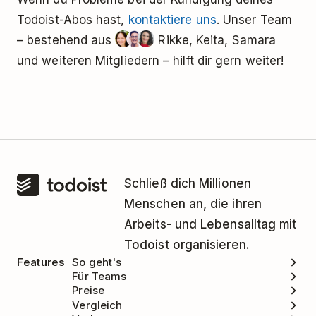
Todoist-Konto weiterhin für alle deine Projekte
Todoist-Abos hast,
kontaktiere uns
. Unser Team
und Aufgaben verwenden.
– bestehend aus
Rikke, Keita, Samara
Melde dich
über einen Browser
in deinem
und weiteren Mitgliedern – hilft dir gern weiter!
Todoist-Konto an.
Klicke oben links auf dein
Profilbild
.
Klicke auf
Einstellungen
.
Wähle im Menü auf der linken
Seite
Abonnement
.
Schließ dich Millionen
Wähle
Team verlassen
.
Menschen an, die ihren
Arbeits- und Lebensalltag mit
Todoist organisieren.
Features
So geht's
Für Teams
Preise
Vergleich