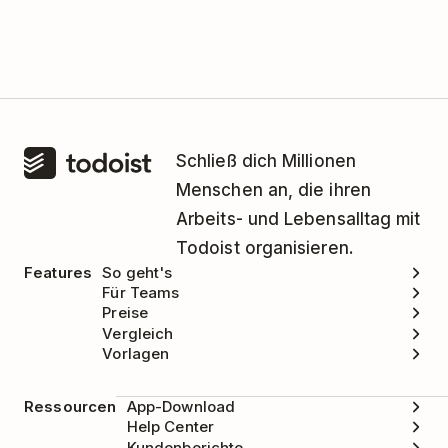
Wenn du Todoist nicht mehr mit Twist
verwenden möchtest, folge bitte den
Anweisungen
in diesem Artikel
, um die
Integration zu entfernen.
Schließ dich Millionen
Menschen an, die ihren
Arbeits- und Lebensalltag mit
Todoist organisieren.
Features
So geht's
Für Teams
Preise
Vergleich
Vorlagen
Ressourcen
App-Download
Help Center
Kundenberichte