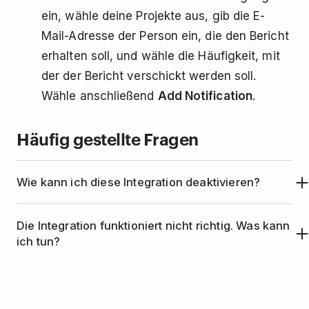
ein, wähle deine Projekte aus, gib die E-
Mail-Adresse der Person ein, die den Bericht
erhalten soll, und wähle die Häufigkeit, mit
der der Bericht verschickt werden soll.
Wähle anschließend
Add Notification
.
Häufig gestellte Fragen
Wie kann ich diese
Integration deaktivieren?
Gehe in Smashlists zum Tab
Account
.
Die Integration funktioniert nicht richtig. Was kann
Wähle im Bereich My Plan die Option
Cancel
ich tun?
my account
.
Die Integration wird von Smashlists verwaltet.
Bitte kontaktiere das Support-Team von