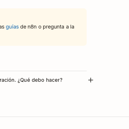
las
guías
de n8n o pregunta a la
gración. ¿Qué debo hacer?
n
contacto con el equipo de soporte