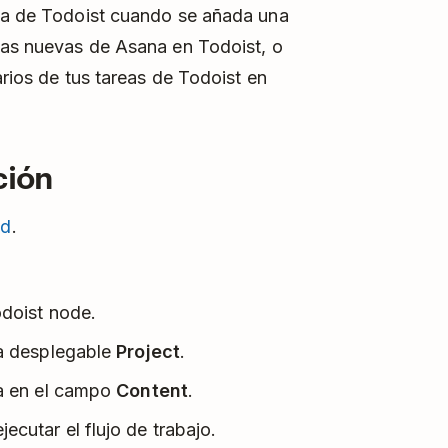
rea de Todoist cuando se añada una
reas nuevas de Asana en Todoist, o
arios de tus tareas de Todoist en
ción
ud
.
doist node.
ta desplegable
Project
.
ea en el campo
Content
.
jecutar el flujo de trabajo.