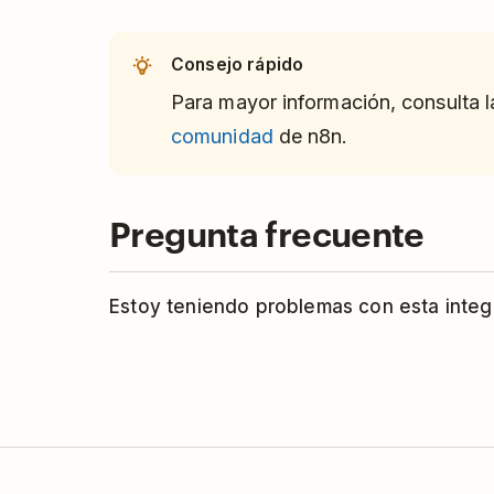
Consejo rápido
Para mayor información, consulta 
comunidad
de n8n.
Pregunta frecuente
Estoy teniendo problemas con esta inte
n8n administra esta integración. Ponte e
de n8n
para recibir ayuda.