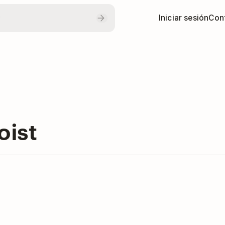
Iniciar sesión
Con
oist