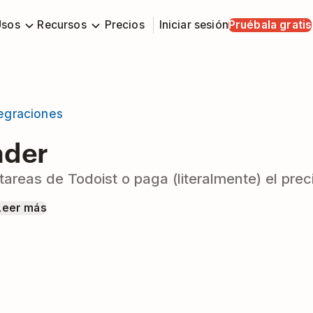
Usos
Recursos
Precios
Iniciar sesión
Pruébala gratis
tegraciones
nder
areas de Todoist o paga (literalmente) el prec
Leer más