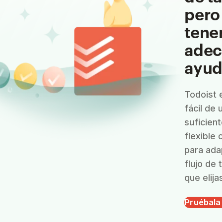
pero
tener
ade
ayud
Todoist 
fácil de 
suficien
flexible
para ada
flujo de 
que elija
Pruébala 