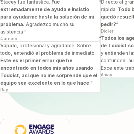
“Stacey fue fantástica.
Fue
“Directo al gr
extremadamente de ayuda e insistió
rápida.
Todo b
para ayudarme hasta la solución de mi
quedó resuel
problema
. Agradezco mucho su
pedir?
”
Didier
asistencia.”
“
Todos los age
Carmen
“Rápido, profesional y agradable. Sobre
de Todoist so
todo, entendió el problema de inmediato.
y entienden l
Este es el primer error que he
confunden, aun
encontrado en todos mis años usando
Excelente trab
Amay
Todoist, así que no me sorprende que el
equipo sea excelente en lo que hace
.”
Ray