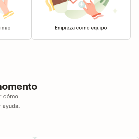
viduo
Empieza como equipo
 momento
er cómo
r ayuda.