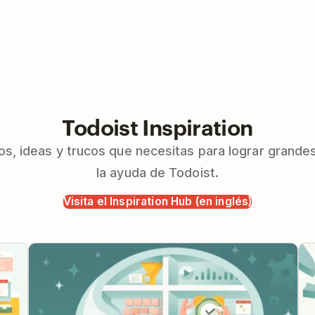
Todoist Inspiration
os, ideas y trucos que necesitas para lograr grande
la ayuda de Todoist.
Visita el Inspiration Hub (en inglés)
uía
19 características poco conocidas de Todoist
Sec
co