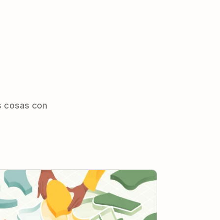
s cosas con
ciones de Todoist: 18 formas de dividir y
nquistar tus proyectos