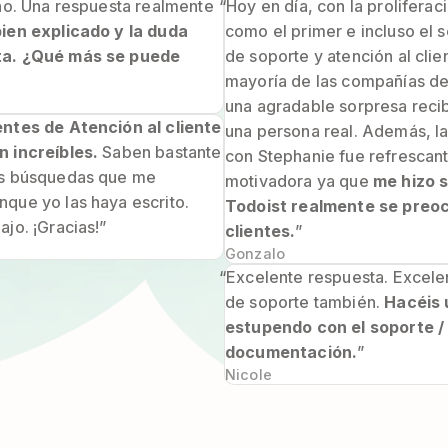
ano. Una respuesta realmente
“Hoy en día, con la proliferac
ien explicado y la duda
como el primer e incluso el 
ta. ¿Qué más se puede
de soporte y atención al clie
mayoría de las compañías de 
una agradable sorpresa reci
ntes de Atención al cliente
una persona real. Además, la
n increíbles.
Saben bastante
con Stephanie fue refrescan
as búsquedas que me
motivadora ya que
me hizo s
que yo las haya escrito.
Todoist realmente se preo
ajo. ¡Gracias!”
clientes.
”
Gonzalo
“Excelente respuesta. Excelen
de soporte también.
Hacéis 
estupendo con el soporte /
documentación.
”
Nicole