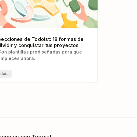
Secciones de Todoist: 18 formas de
dividir y conquistar tus proyectos
Con plantillas prediseñadas para que
empieces ahora.
doist
sonales con Todoist.