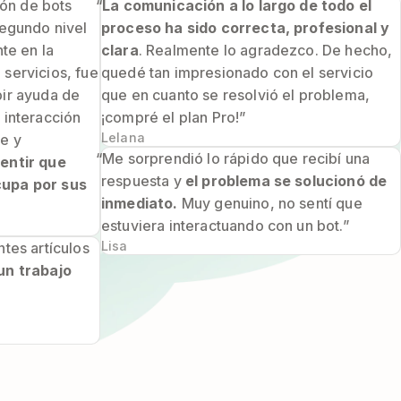
ión de bots
“
La comunicación a lo largo de todo el
segundo nivel
proceso ha sido correcta, profesional y
nte en la
clara
. Realmente lo agradezco. De hecho,
servicios, fue
quedé tan impresionado con el servicio
bir ayuda de
que en cuanto se resolvió el problema,
 interacción
¡compré el plan Pro!”
Lelana
te y
“Me sorprendió lo rápido que recibí una
entir que
respuesta y
el problema se solucionó de
cupa por sus
inmediato.
Muy genuino, no sentí que
estuviera interactuando con un bot.”
Lisa
tes artículos
un trabajo