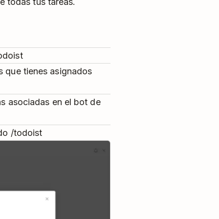
de todas tus tareas.
odoist
os que tienes asignados
eas asociadas en el bot de
do /todoist