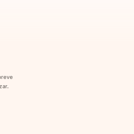
breve
zar.