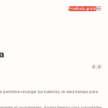
Pruébala gratis
a
permitirá recargar tus baterías, te dará tiempo para
trarreste el agotamiento. Aparta tiempo para actividades