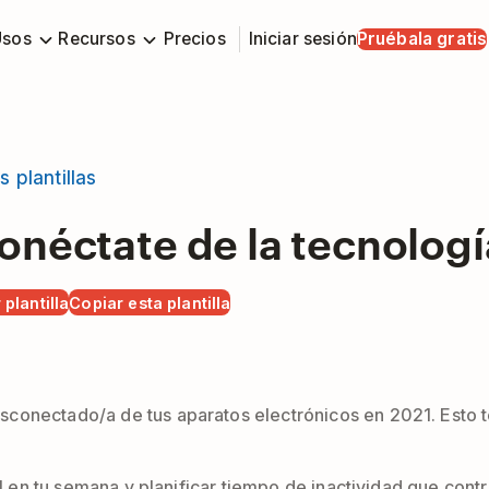
Usos
Recursos
Precios
Iniciar sesión
Pruébala gratis
s plantillas
onéctate de la tecnologí
 plantilla
Copiar esta plantilla
onectado/a de tus aparatos electrónicos en 2021. Esto te 
nal en tu semana y planificar tiempo de inactividad que con