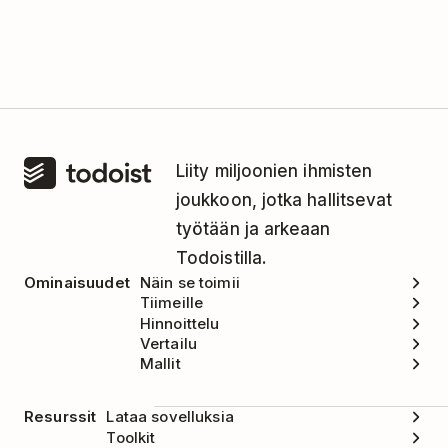
Avaa Beeminder.
Tätä integraatiota hallinnoi Beeminder. Ota
Klikkaa nimeäsi tai
mehiläiskuvaketta
yhteyttä Beeminderin tukitiimiin saadaksesi apua
oikeassa yläkulmassa.
osoitteessa support@beeminder.com.
Klikkaa tavoitteen nimeä, jonka haluat
poistaa.
Liity miljoonien ihmisten
Klikkaa
Stop/Pause
-välilehteä.
joukkoon, jotka hallitsevat
Valitse syy tavoitteesi poistamiseen ja
työtään ja arkeaan
klikkaa
Delete Now
.
Todoistilla.
Ominaisuudet
Näin se toimii
Tiimeille
Hinnoittelu
Vertailu
Mallit
Resurssit
Lataa sovelluksia
Toolkit