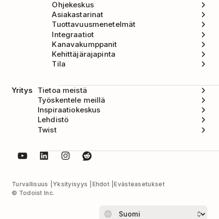
Ohjekeskus
Asiakastarinat
Tuottavuusmenetelmät
Integraatiot
Kanavakumppanit
Kehittäjärajapinta
Tila
Yritys
Tietoa meistä
Työskentele meillä
Inspiraatiokeskus
Lehdistö
Twist
Turvallisuus
Yksityisyys
Ehdot
Evästeasetukset
© Todoist Inc.