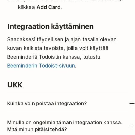
klikkaa
Add Card
.
Integraation käyttäminen
Saadaksesi täydellisen ja ajan tasalla olevan
kuvan kaikista tavoista, joilla voit käyttää
Beeminderiä Todoistin kanssa, tutustu
Beeminderin Todoist-sivuun
.
UKK
Kuinka voin poistaa integraation?
Jos et enää halua käyttää Todoistia Beeminderin
Minulla on ongelmia tämän integraation kanssa.
kanssa, poista integraatio seuraavasti:
Mitä minun pitäisi tehdä?