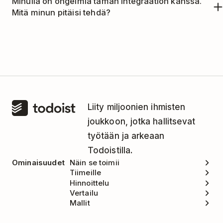
Minulla on ongelmia tämän integraation kanssa.
Mitä minun pitäisi tehdä?
Tätä integraatiota hallitsee n8n.
Ota yhteyttä
n8n:n tukitiimiin
saadaksesi apua.
Liity miljoonien ihmisten
joukkoon, jotka hallitsevat
työtään ja arkeaan
Todoistilla.
Ominaisuudet
Näin se toimii
Tiimeille
Hinnoittelu
Vertailu
Mallit