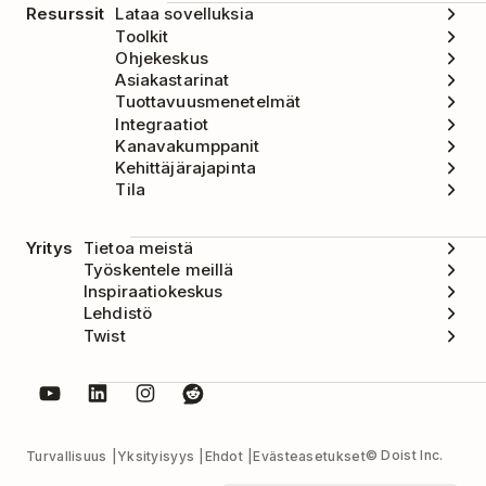
Resurssit
Lataa sovelluksia
Toolkit
Ohjekeskus
Asiakastarinat
Tuottavuusmenetelmät
Integraatiot
Kanavakumppanit
Kehittäjärajapinta
Tila
Yritys
Tietoa meistä
Työskentele meillä
Inspiraatiokeskus
Lehdistö
Twist
© Doist Inc.
Turvallisuus
Yksityisyys
Ehdot
Evästeasetukset