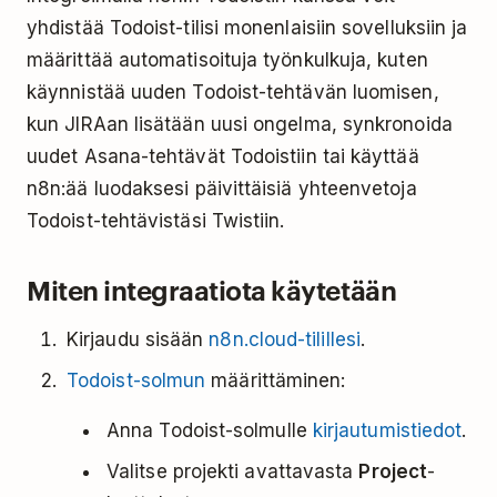
yhdistää Todoist-tilisi monenlaisiin sovelluksiin ja
määrittää automatisoituja työnkulkuja, kuten
käynnistää uuden Todoist-tehtävän luomisen,
kun JIRAan lisätään uusi ongelma, synkronoida
uudet Asana-tehtävät Todoistiin tai käyttää
n8n:ää luodaksesi päivittäisiä yhteenvetoja
Todoist-tehtävistäsi Twistiin.
Miten integraatiota käytetään
Kirjaudu sisään
n8n.cloud-tilillesi
.
Todoist-solmun
määrittäminen:
Anna Todoist-solmulle
kirjautumistiedot
.
Valitse projekti avattavasta
Project
-