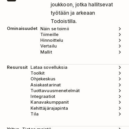
joukkoon, jotka hallitsevat
työtään ja arkeaan
Todoistilla.
Ominaisuudet
Näin se toimii
Tiimeille
Hinnoittelu
Vertailu
Mallit
Resurssit
Lataa sovelluksia
Toolkit
Ohjekeskus
Asiakastarinat
Tuottavuusmenetelmät
Integraatiot
Kanavakumppanit
Kehittäjärajapinta
Tila