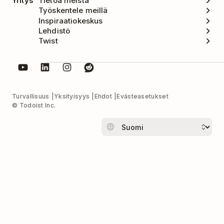
Yritys
Tietoa meistä
Työskentele meillä
Inspiraatiokeskus
Lehdistö
Twist
Turvallisuus
Yksityisyys
Ehdot
Evästeasetukset
© Todoist Inc.