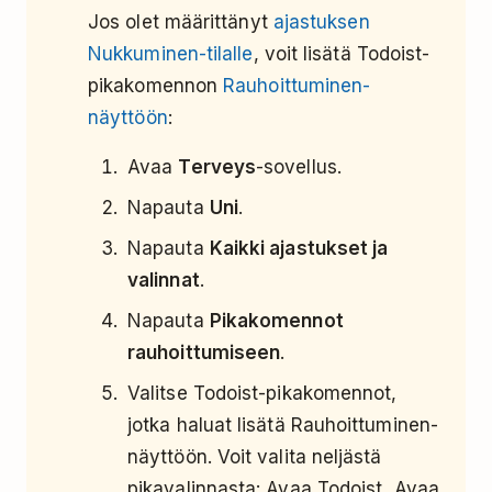
Jos olet määrittänyt
ajastuksen
Nukkuminen-tilalle
, voit lisätä Todoist-
pikakomennon
Rauhoittuminen-
näyttöön
:
Avaa
Terveys
-sovellus.
Napauta
Uni
.
Napauta
Kaikki ajastukset ja
valinnat
.
Napauta
Pikakomennot
rauhoittumiseen
.
Valitse Todoist-pikakomennot,
jotka haluat lisätä Rauhoittuminen-
näyttöön. Voit valita neljästä
pikavalinnasta: Avaa Todoist, Avaa