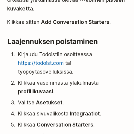
oikeassa yläkulmassa olevaa
kolmen pisteen
kuvaketta
.
Klikkaa sitten
Add Conversation Starters
.
Laajennuksen poistaminen
Kirjaudu Todoistiin osoitteessa
https://todoist.com
tai
työpöytäsovelluksissa.
Klikkaa vasemmasta yläkulmasta
profiilikuvaasi
.
Valitse
Asetukset
.
Klikkaa sivuvalikosta
Integraatiot
.
Klikkaa
Conversation Starters
.