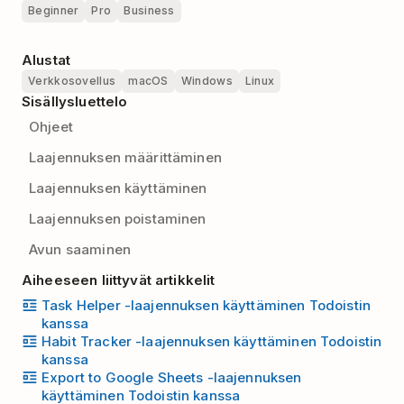
Beginner
Pro
Business
Alustat
Verkkosovellus
macOS
Windows
Linux
Sisällysluettelo
Ohjeet
Laajennuksen määrittäminen
Laajennuksen käyttäminen
Laajennuksen poistaminen
Avun saaminen
Aiheeseen liittyvät artikkelit
Task Helper -laajennuksen käyttäminen Todoistin
kanssa
Habit Tracker -laajennuksen käyttäminen Todoistin
kanssa
Export to Google Sheets -laajennuksen
käyttäminen Todoistin kanssa