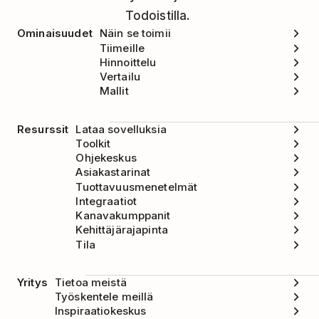
Todoistilla.
Ominaisuudet
Näin se toimii
Tiimeille
Hinnoittelu
Vertailu
Mallit
Resurssit
Lataa sovelluksia
Toolkit
Ohjekeskus
Asiakastarinat
Tuottavuusmenetelmät
Integraatiot
Kanavakumppanit
Kehittäjärajapinta
Tila
Yritys
Tietoa meistä
Työskentele meillä
Inspiraatiokeskus