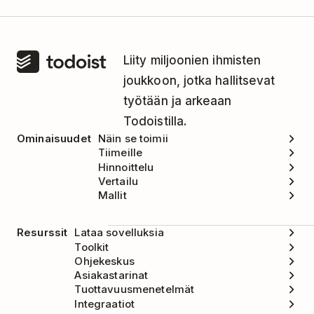
Liity miljoonien ihmisten
joukkoon, jotka hallitsevat
työtään ja arkeaan
Todoistilla.
Ominaisuudet
Näin se toimii
Tiimeille
Hinnoittelu
Vertailu
Mallit
Resurssit
Lataa sovelluksia
Toolkit
Ohjekeskus
Asiakastarinat
Tuottavuusmenetelmät
Integraatiot