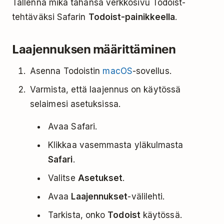
Tallenna mikä tahansa verkkosivu Todoist-
tehtäväksi Safarin
Todoist-painikkeella
.
Laajennuksen määrittäminen
Asenna Todoistin
macOS
-sovellus.
Varmista, että laajennus on käytössä
selaimesi asetuksissa.
Avaa Safari.
Klikkaa vasemmasta yläkulmasta
Safari
.
Valitse
Asetukset
.
Avaa
Laajennukset
-välilehti.
Tarkista, onko
Todoist
käytössä.