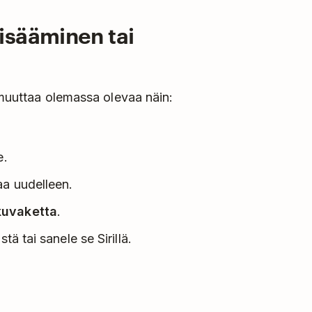
isääminen tai
 muuttaa olemassa olevaa näin:
e.
aa uudelleen.
kuvaketta
.
tä tai sanele se Sirillä.