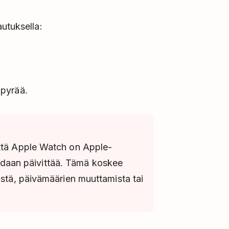
utuksella:
mpyrää.
että Apple Watch on Apple-
 voidaan päivittää. Tämä koskee
istä, päivämäärien muuttamista tai