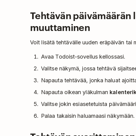
Tehtävän päivämäärän l
muuttaminen
Voit lisätä tehtävälle uuden eräpäivän tai
Avaa Todoist-sovellus kellossasi.
Valitse näkymä, jossa tehtävä sijaitse
Napauta tehtävää, jonka haluat ajoitt
Napauta oikean yläkulman
kalenteri
Valitse jokin esiasetetuista päivämääris
Palaa takaisin haluamaasi näkymään.