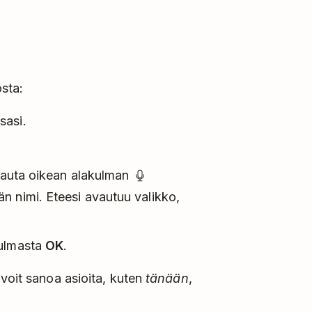
osta:
sasi.
apauta oikean alakulman
än nimi. Eteesi avautuu valikko,
kulmasta
OK
.
 voit sanoa asioita, kuten
tänään
,