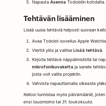
Napauta
Asenna
Todoistin kohdalta.
Tehtävän lisääminen
Lisää uusia tehtäviä helposti suoraan kell
Avaa Todoist-sovellus Apple Watchis
Vieritä ylös ja valitse
Lisää tehtävä
.
Kirjoita tehtävä näppäimistöllä tai n
mikrofonikuvaketta
ja sanele tehtäv
josta voit valita projektin.
Vahvista napauttamalla oikeasta ylä
Kellosi tunnistaa myös päivämäärät, joten
ensi lauantaina
tai
31. toukokuuta
.