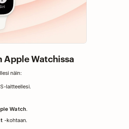
n Apple Watchissa
lesi näin:
-laitteellesi.
ple Watch
.
it
-kohtaan.