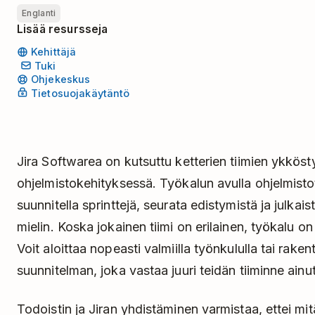
Englanti
Lisää resursseja
Kehittäjä
Tuki
Ohjekeskus
Tietosuojakäytäntö
Jira Softwarea on kutsuttu ketterien tiimien ykköst
ohjelmistokehityksessä. Työkalun avulla ohjelmistoti
suunnitella sprinttejä, seurata edistymistä ja julkais
mielin. Koska jokainen tiimi on erilainen, työkalu o
Voit aloittaa nopeasti valmiilla työnkululla tai rake
suunnitelman, joka vastaa juuri teidän tiiminne ainu
Todoistin ja Jiran yhdistäminen varmistaa, ettei mi