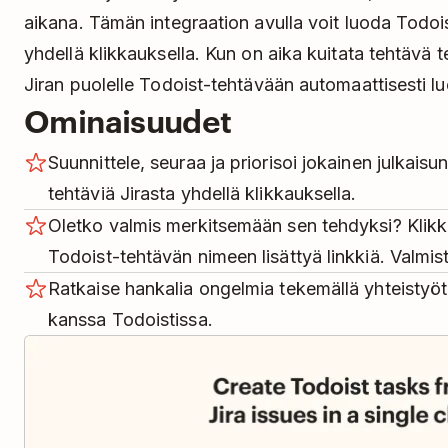
aikana. Tämän integraation avulla voit luoda Todoi
yhdellä klikkauksella. Kun on aika kuitata tehtävä t
Jiran puolelle Todoist-tehtävään automaattisesti lu
Ominaisuudet
Suunnittele, seuraa ja priorisoi jokainen julkais
tehtäviä Jirasta yhdellä klikkauksella.
Oletko valmis merkitsemään sen tehdyksi? Klikk
Todoist-tehtävän nimeen lisättyä linkkiä. Valmista
Ratkaise hankalia ongelmia tekemällä yhteistyötä
kanssa Todoistissa.