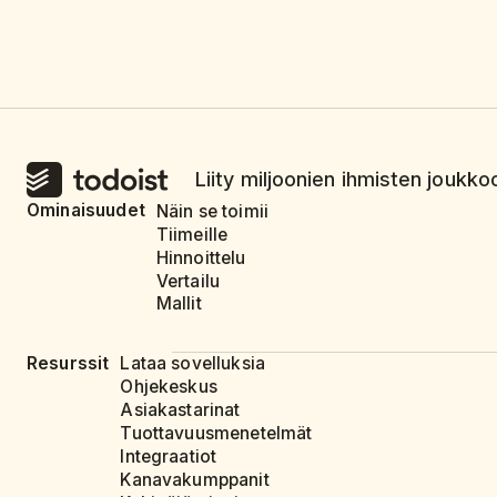
Liity miljoonien ihmisten joukkoo
Ominaisuudet
Näin se toimii
Tiimeille
Hinnoittelu
Vertailu
Mallit
Resurssit
Lataa sovelluksia
Ohjekeskus
Asiakastarinat
Tuottavuusmenetelmät
Integraatiot
Kanavakumppanit