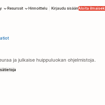
y
Resurssit
Hinnoittelu
Kirjaudu sisään
Aloita ilmaisek
atiot
euraa ja julkaise huippuluokan ohjelmistoja.
isätietoja