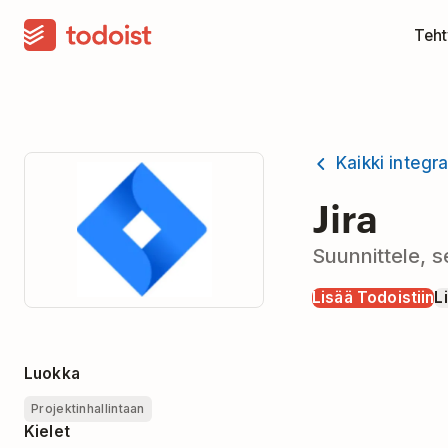
Teht
Kaikki integra
Jira
Suunnittele, s
Lisää Todoistiin
L
Luokka
Projektinhallintaan
Kielet