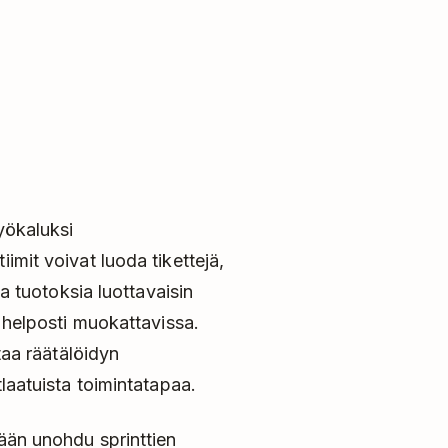
yökaluksi
imit voivat luoda tikettejä,
ta tuotoksia luottavaisin
n helposti muokattavissa.
ntaa räätälöidyn
tlaatuista toimintatapaa.
tään unohdu sprinttien