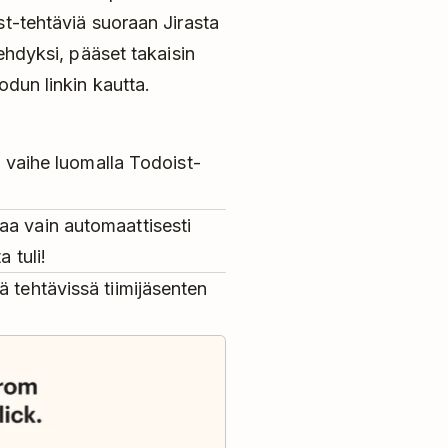
st-tehtäviä suoraan Jirasta
ehdyksi, pääset takaisin
odun linkin kautta.
un vaihe luomalla Todoist-
aa vain automaattisesti
 tuli!
 tehtävissä tiimijäsenten