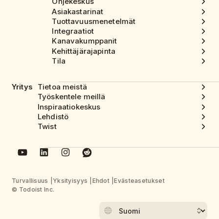
Ohjekeskus
Asiakastarinat
Tuottavuusmenetelmät
Integraatiot
Kanavakumppanit
Kehittäjärajapinta
Tila
Yritys
Tietoa meistä
Työskentele meillä
Inspiraatiokeskus
Lehdistö
Twist
Turvallisuus
Yksityisyys
Ehdot
Evästeasetukset
© Todoist Inc.