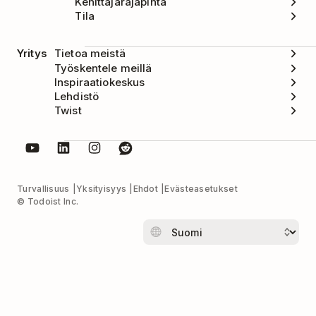
Kehittäjärajapinta
Tila
Yritys
Tietoa meistä
Työskentele meillä
Inspiraatiokeskus
Lehdistö
Twist
Turvallisuus
Yksityisyys
Ehdot
Evästeasetukset
© Todoist Inc.