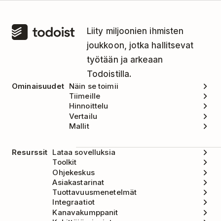
Liity miljoonien ihmisten
joukkoon, jotka hallitsevat
työtään ja arkeaan
Todoistilla.
Ominaisuudet
Näin se toimii
Tiimeille
Hinnoittelu
Vertailu
Mallit
Resurssit
Lataa sovelluksia
Toolkit
Ohjekeskus
Asiakastarinat
Tuottavuusmenetelmät
Integraatiot
Kanavakumppanit