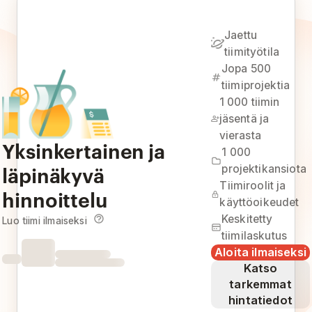
Jaettu
tiimityötila
Jopa 500
tiimiprojektia
1 000 tiimin
jäsentä ja
vierasta
Yksinkertainen ja
1 000
läpinäkyvä
projektikansiota
Tiimiroolit ja
hinnoittelu
käyttöoikeudet
Keskitetty
Luo tiimi ilmaiseksi
tiimilaskutus
Aloita ilmaiseksi
Katso
tarkemmat
hintatiedot