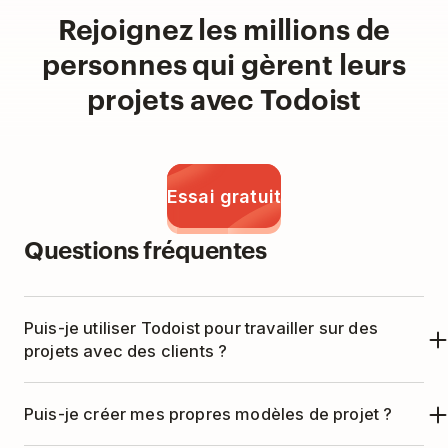
Rejoignez les millions de
personnes qui gèrent leurs
projets avec Todoist
Essai gratuit
Questions fréquentes
Puis-je utiliser Todoist pour travailler sur des
projets avec des clients ?
Oui, c’est tout à fait possible ! Invitez votre client
Puis-je créer mes propres modèles de projet ?
en tant qu’invité sur un projet — il n’aura accès